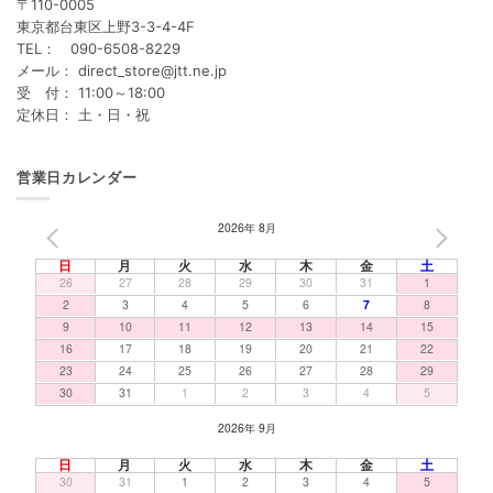
〒110-0005
東京都台東区上野3-3-4-4F
TEL： 090-6508-8229
メール： direct_store@jtt.ne.jp
受 付： 11:00～18:00
定休日： 土・日・祝
営業日カレンダー
2026年 8月
PREV
NEXT
日
月
火
水
木
金
土
26
27
28
29
30
31
1
2
3
4
5
6
7
8
9
10
11
12
13
14
15
16
17
18
19
20
21
22
23
24
25
26
27
28
29
30
31
1
2
3
4
5
2026年 9月
日
月
火
水
木
金
土
30
31
1
2
3
4
5