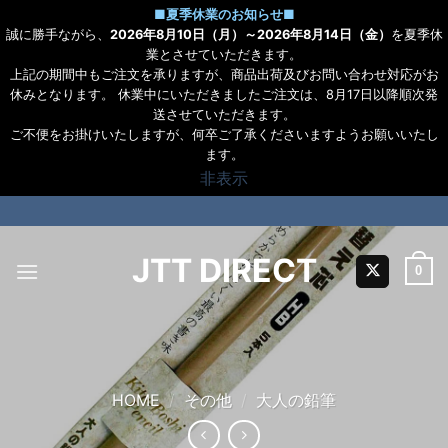
■
夏季休業のお知らせ
■
誠に勝手ながら、
2026年8月10日（月）～2026年8月14日（金）
を夏季休
業とさせていただきます。
上記の期間中もご注文を承りますが、商品出荷及びお問い合わせ対応がお
休みとなります。 休業中にいただきましたご注文は、8月17日以降順次発
送させていただきます。
ご不便をお掛けいたしますが、何卒ご了承くださいますようお願いいたし
ます。
非表示
Skip
to
content
JTT DIRECT
0
HOME
/
その他
/
大人の鉛筆