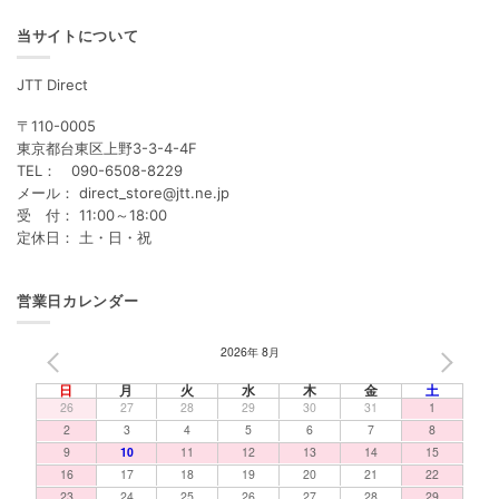
当サイトについて
JTT Direct
〒110-0005
東京都台東区上野3-3-4-4F
TEL： 090-6508-8229
メール： direct_store@jtt.ne.jp
受 付： 11:00～18:00
定休日： 土・日・祝
営業日カレンダー
2026年 8月
PREV
NEXT
日
月
火
水
木
金
土
26
27
28
29
30
31
1
2
3
4
5
6
7
8
9
10
11
12
13
14
15
16
17
18
19
20
21
22
23
24
25
26
27
28
29