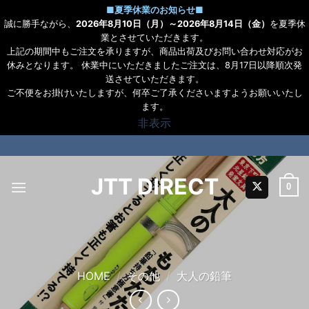
■
夏季休業のお知らせ
■
誠に勝手ながら、
2026年8月10日（月）～2026年8月14日（金）
を夏季休
業とさせていただきます。
上記の期間中もご注文を承りますが、商品出荷及びお問い合わせ対応がお
休みとなります。 休業中にいただきましたご注文は、8月17日以降順次発
送させていただきます。
ご不便をお掛けいたしますが、何卒ご了承くださいますようお願いいたし
ます。
非表示
Skip
to
content
JTT DIRECT
0
HOME
/
その他
/
大人の鉛筆