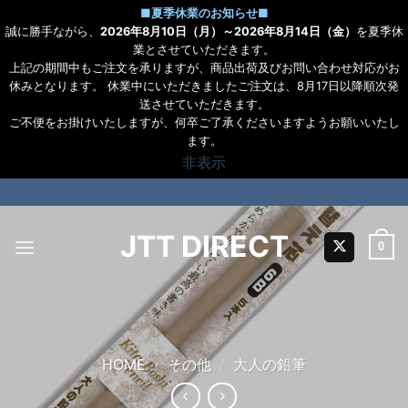
■
夏季休業のお知らせ
■
誠に勝手ながら、
2026年8月10日（月）～2026年8月14日（金）
を夏季休
業とさせていただきます。
上記の期間中もご注文を承りますが、商品出荷及びお問い合わせ対応がお
休みとなります。 休業中にいただきましたご注文は、8月17日以降順次発
送させていただきます。
ご不便をお掛けいたしますが、何卒ご了承くださいますようお願いいたし
ます。
非表示
Skip
to
content
JTT DIRECT
0
HOME
/
その他
/
大人の鉛筆