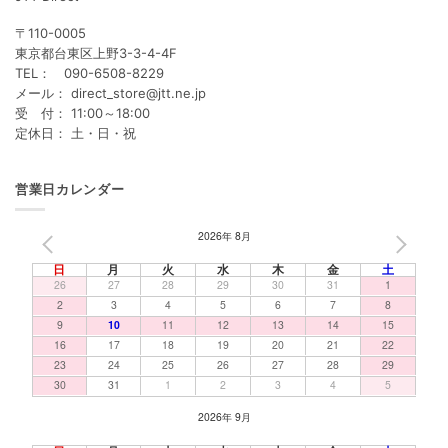
〒110-0005
東京都台東区上野3-3-4-4F
TEL： 090-6508-8229
メール： direct_store@jtt.ne.jp
受 付： 11:00～18:00
定休日： 土・日・祝
営業日カレンダー
2026年 8月
PREV
NEXT
日
月
火
水
木
金
土
26
27
28
29
30
31
1
2
3
4
5
6
7
8
9
10
11
12
13
14
15
16
17
18
19
20
21
22
23
24
25
26
27
28
29
30
31
1
2
3
4
5
2026年 9月