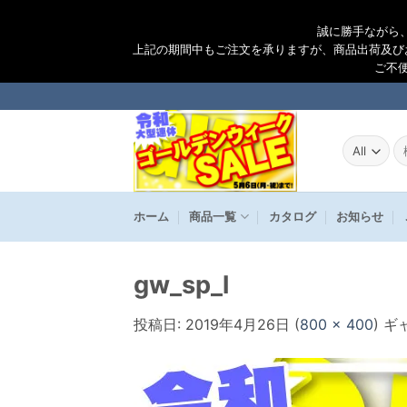
誠に勝手ながら
上記の期間中もご注文を承りますが、商品出荷及び
ご不
Skip
to
content
検
索
結
果
ホーム
商品一覧
カタログ
お知らせ
gw_sp_l
投稿日:
2019年4月26日
(
800 × 400
) 