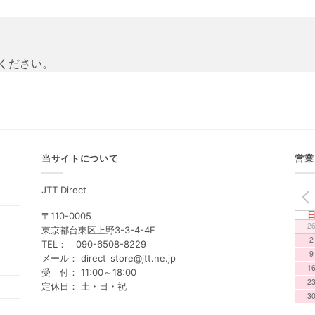
ください。
当サイトについて
営業
JTT Direct
PREV
〒110-0005
2
東京都台東区上野3-3-4-4F
2
TEL： 090-6508-8229
9
メール： direct_store@jtt.ne.jp
1
受 付： 11:00～18:00
2
定休日： 土・日・祝
3