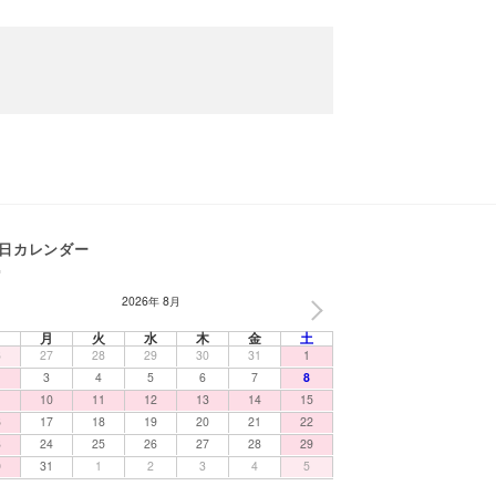
日カレンダー
2026年 8月
NEXT
日
月
火
水
木
金
土
6
27
28
29
30
31
1
3
4
5
6
7
8
10
11
12
13
14
15
6
17
18
19
20
21
22
3
24
25
26
27
28
29
0
31
1
2
3
4
5