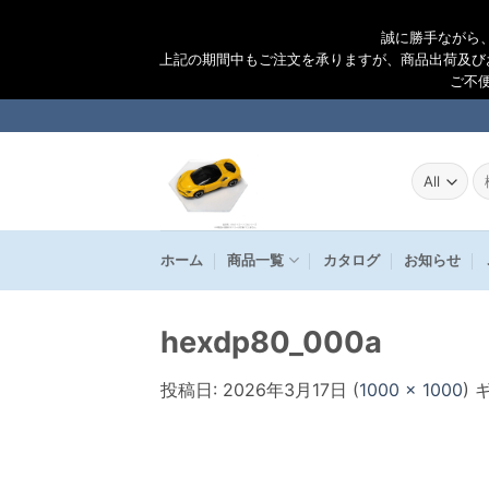
誠に勝手ながら
上記の期間中もご注文を承りますが、商品出荷及び
ご不
Skip
to
content
検
索
結
果
ホーム
商品一覧
カタログ
お知らせ
hexdp80_000a
投稿日:
2026年3月17日
(
1000 × 1000
)