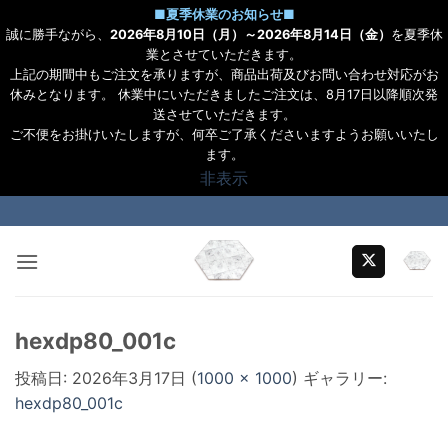
■
夏季休業のお知らせ
■
誠に勝手ながら、
2026年8月10日（月）～2026年8月14日（金）
を夏季休
業とさせていただきます。
上記の期間中もご注文を承りますが、商品出荷及びお問い合わせ対応がお
休みとなります。 休業中にいただきましたご注文は、8月17日以降順次発
送させていただきます。
ご不便をお掛けいたしますが、何卒ご了承くださいますようお願いいたし
ます。
非表示
Skip
to
content
hexdp80_001c
投稿日:
2026年3月17日
(
1000 × 1000
) ギャラリー:
hexdp80_001c