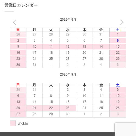
営業日カレンダー
2026年 8月
PREV
NEXT
日
月
火
水
木
金
土
26
27
28
29
30
31
1
2
3
4
5
6
7
8
9
10
11
12
13
14
15
16
17
18
19
20
21
22
23
24
25
26
27
28
29
30
31
1
2
3
4
5
2026年 9月
日
月
火
水
木
金
土
30
31
1
2
3
4
5
6
7
8
9
10
11
12
13
14
15
16
17
18
19
20
21
22
23
24
25
26
27
28
29
30
1
2
3
定休日