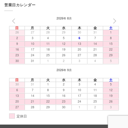
営業日カレンダー
2026年 8月
PREV
NEXT
日
月
火
水
木
金
土
26
27
28
29
30
31
1
2
3
4
5
6
7
8
9
10
11
12
13
14
15
16
17
18
19
20
21
22
23
24
25
26
27
28
29
30
31
1
2
3
4
5
2026年 9月
日
月
火
水
木
金
土
30
31
1
2
3
4
5
6
7
8
9
10
11
12
13
14
15
16
17
18
19
20
21
22
23
24
25
26
27
28
29
30
1
2
3
定休日