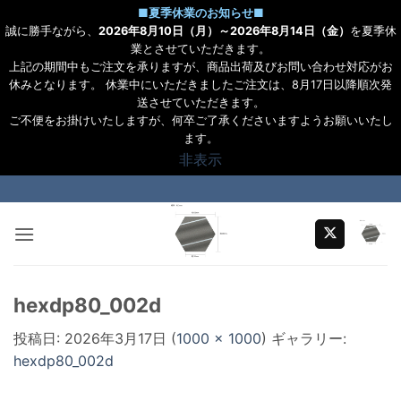
■
夏季休業のお知らせ
■
誠に勝手ながら、
2026年8月10日（月）～2026年8月14日（金）
を夏季休
業とさせていただきます。
上記の期間中もご注文を承りますが、商品出荷及びお問い合わせ対応がお
休みとなります。 休業中にいただきましたご注文は、8月17日以降順次発
送させていただきます。
ご不便をお掛けいたしますが、何卒ご了承くださいますようお願いいたし
ます。
非表示
Skip
to
content
hexdp80_002d
投稿日:
2026年3月17日
(
1000 × 1000
) ギャラリー:
hexdp80_002d