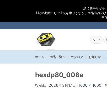
誠に勝手ながら
上記の期間中もご注文を承りますが、商品出荷及び
ご不
Skip
to
content
検
索
結
果
ホーム
商品一覧
カタログ
お知らせ
hexdp80_008a
投稿日:
2026年3月17日
(
1000 × 1000
)