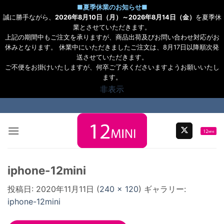
■
夏季休業のお知らせ
■
誠に勝手ながら、
2026年8月10日（月）～2026年8月14日（金）
を夏季休
業とさせていただきます。
上記の期間中もご注文を承りますが、商品出荷及びお問い合わせ対応がお
休みとなります。 休業中にいただきましたご注文は、8月17日以降順次発
送させていただきます。
ご不便をお掛けいたしますが、何卒ご了承くださいますようお願いいたし
ます。
非表示
Skip
to
content
iphone-12mini
投稿日:
2020年11月11日
(
240 × 120
) ギャラリー:
iphone-12mini