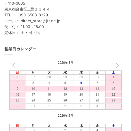
〒110-0005
東京都台東区上野3-3-4-4F
TEL： 090-6508-8229
メール： direct_store@jtt.ne.jp
受 付： 11:00～18:00
定休日： 土・日・祝
営業日カレンダー
2026年 8月
PREV
NEXT
日
月
火
水
木
金
土
26
27
28
29
30
31
1
2
3
4
5
6
7
8
9
10
11
12
13
14
15
16
17
18
19
20
21
22
23
24
25
26
27
28
29
30
31
1
2
3
4
5
2026年 9月
日
月
火
水
木
金
土
30
31
1
2
3
4
5