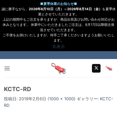
■
夏季休業のお知らせ
■
誠に勝手ながら、
2026年8月10日（月）～2026年8月14日（金）
を夏季休
業とさせていただきます。
上記の期間中もご注文を承りますが、商品出荷及びお問い合わせ対応がお
休みとなります。 休業中にいただきましたご注文は、8月17日以降順次発
送させていただきます。
ご不便をお掛けいたしますが、何卒ご了承くださいますようお願いいたし
ます。
非表示
Skip
to
content
KCTC-RD
投稿日:
2019年2月6日
(
1000 × 1000
) ギャラリー:
KCTC-
RD