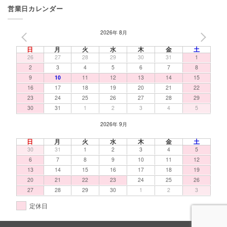
営業日カレンダー
2026年 8月
PREV
NEXT
日
月
火
水
木
金
土
26
27
28
29
30
31
1
2
3
4
5
6
7
8
9
10
11
12
13
14
15
16
17
18
19
20
21
22
23
24
25
26
27
28
29
30
31
1
2
3
4
5
2026年 9月
日
月
火
水
木
金
土
30
31
1
2
3
4
5
6
7
8
9
10
11
12
13
14
15
16
17
18
19
20
21
22
23
24
25
26
27
28
29
30
1
2
3
定休日