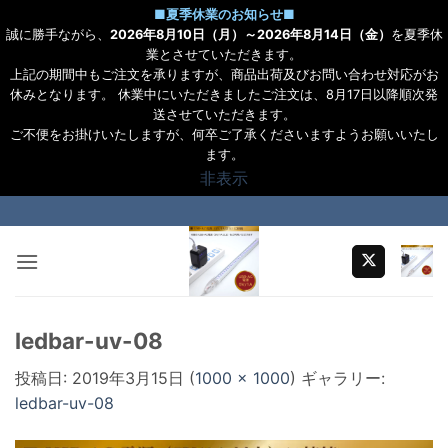
■
夏季休業のお知らせ
■
誠に勝手ながら、
2026年8月10日（月）～2026年8月14日（金）
を夏季休
業とさせていただきます。
上記の期間中もご注文を承りますが、商品出荷及びお問い合わせ対応がお
休みとなります。 休業中にいただきましたご注文は、8月17日以降順次発
送させていただきます。
ご不便をお掛けいたしますが、何卒ご了承くださいますようお願いいたし
ます。
非表示
Skip
to
content
ledbar-uv-08
投稿日:
2019年3月15日
(
1000 × 1000
) ギャラリー:
ledbar-uv-08