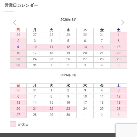
営業日カレンダー
2026年 8月
PREV
NEXT
日
月
火
水
木
金
土
26
27
28
29
30
31
1
2
3
4
5
6
7
8
9
10
11
12
13
14
15
16
17
18
19
20
21
22
23
24
25
26
27
28
29
30
31
1
2
3
4
5
2026年 9月
日
月
火
水
木
金
土
30
31
1
2
3
4
5
6
7
8
9
10
11
12
13
14
15
16
17
18
19
20
21
22
23
24
25
26
27
28
29
30
1
2
3
定休日