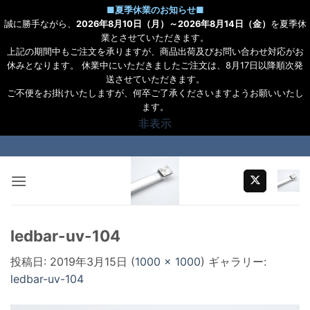
■
夏季休業のお知らせ
■
誠に勝手ながら、
2026年8月10日（月）～2026年8月14日（金）
を夏季休
業とさせていただきます。
上記の期間中もご注文を承りますが、商品出荷及びお問い合わせ対応がお
休みとなります。 休業中にいただきましたご注文は、8月17日以降順次発
送させていただきます。
ご不便をお掛けいたしますが、何卒ご了承くださいますようお願いいたし
ます。
非表示
Skip
to
content
ledbar-uv-104
投稿日:
2019年3月15日
(
1000 × 1000
) ギャラリー:
ledbar-uv-104