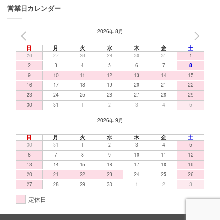
営業日カレンダー
2026年 8月
PREV
NEXT
日
月
火
水
木
金
土
26
27
28
29
30
31
1
2
3
4
5
6
7
8
9
10
11
12
13
14
15
16
17
18
19
20
21
22
23
24
25
26
27
28
29
30
31
1
2
3
4
5
2026年 9月
日
月
火
水
木
金
土
30
31
1
2
3
4
5
6
7
8
9
10
11
12
13
14
15
16
17
18
19
20
21
22
23
24
25
26
27
28
29
30
1
2
3
定休日