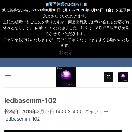
■
夏季休業のお知らせ
■
誠に勝手ながら、
2026年8月10日（月）～2026年8月14日（金）
を夏季休
業とさせていただきます。
上記の期間中もご注文を承りますが、商品出荷及びお問い合わせ対応がお
休みとなります。 休業中にいただきましたご注文は、8月17日以降順次発
送させていただきます。
ご不便をお掛けいたしますが、何卒ご了承くださいますようお願いいたし
ます。
非表示
Skip
to
content
ledbasemm-102
投稿日:
2019年3月15日
(
400 × 400
) ギャラリー:
ledbasemm-102