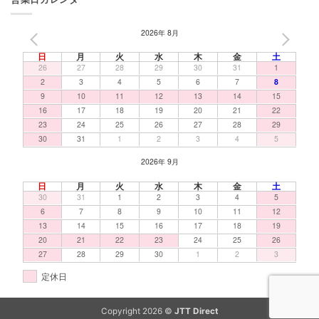
2026年 8月
PREV
NEXT
日
月
火
水
木
金
土
26
27
28
29
30
31
1
2
3
4
5
6
7
8
9
10
11
12
13
14
15
16
17
18
19
20
21
22
23
24
25
26
27
28
29
30
31
1
2
3
4
5
2026年 9月
日
月
火
水
木
金
土
30
31
1
2
3
4
5
6
7
8
9
10
11
12
13
14
15
16
17
18
19
20
21
22
23
24
25
26
27
28
29
30
1
2
3
定休日
Copyright 2026 ©
JTT Direct