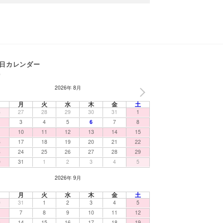
日カレンダー
2026年 8月
NEXT
日
月
火
水
木
金
土
6
27
28
29
30
31
1
3
4
5
6
7
8
10
11
12
13
14
15
6
17
18
19
20
21
22
3
24
25
26
27
28
29
0
31
1
2
3
4
5
2026年 9月
日
月
火
水
木
金
土
0
31
1
2
3
4
5
7
8
9
10
11
12
3
14
15
16
17
18
19