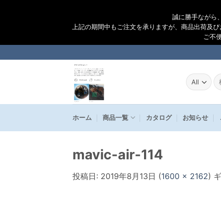
誠に勝手ながら
上記の期間中もご注文を承りますが、商品出荷及び
ご不
Skip
to
content
検
索
結
果
ホーム
商品一覧
カタログ
お知らせ
mavic-air-114
投稿日:
2019年8月13日
(
1600 × 2162
) 