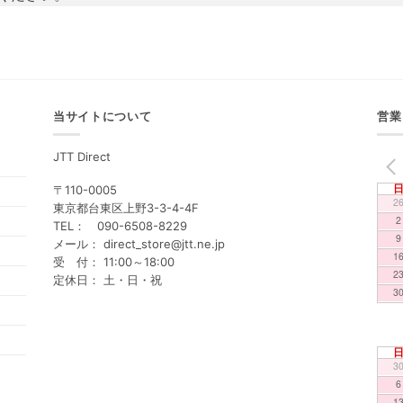
当サイトについて
営業
JTT Direct
PREV
〒110-0005
2
東京都台東区上野3-3-4-4F
2
TEL： 090-6508-8229
9
メール： direct_store@jtt.ne.jp
1
受 付： 11:00～18:00
2
定休日： 土・日・祝
3
3
6
1