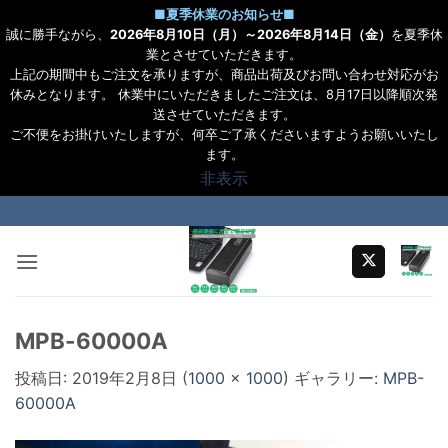
■
夏季休業のお知らせ
■
誠に勝手ながら、
2026年8月10日（月）～2026年8月14日（金）
を夏季休
業とさせていただきます。
上記の期間中もご注文を承りますが、商品出荷及びお問い合わせ対応がお
休みとなります。 休業中にいただきましたご注文は、8月17日以降順次発
送させていただきます。
ご不便をお掛けいたしますが、何卒ご了承くださいますようお願いいたし
ます。
非表示
Skip
to
content
MPB-60000A
投稿日:
2019年2月8日
(
1000 × 1000
) ギャラリー:
MPB-
60000A