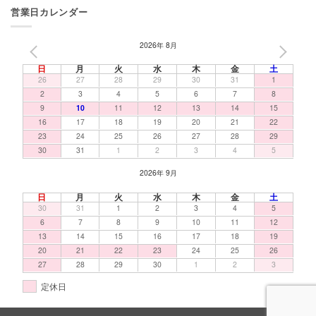
営業日カレンダー
2026年 8月
PREV
NEXT
日
月
火
水
木
金
土
26
27
28
29
30
31
1
2
3
4
5
6
7
8
9
10
11
12
13
14
15
16
17
18
19
20
21
22
23
24
25
26
27
28
29
30
31
1
2
3
4
5
2026年 9月
日
月
火
水
木
金
土
30
31
1
2
3
4
5
6
7
8
9
10
11
12
13
14
15
16
17
18
19
20
21
22
23
24
25
26
27
28
29
30
1
2
3
定休日