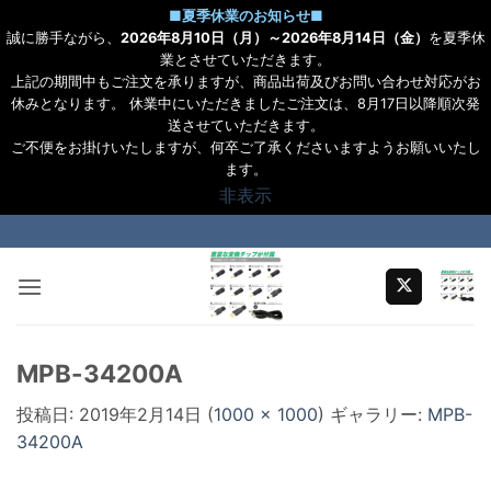
■
夏季休業のお知らせ
■
誠に勝手ながら、
2026年8月10日（月）～2026年8月14日（金）
を夏季休
業とさせていただきます。
上記の期間中もご注文を承りますが、商品出荷及びお問い合わせ対応がお
休みとなります。 休業中にいただきましたご注文は、8月17日以降順次発
送させていただきます。
ご不便をお掛けいたしますが、何卒ご了承くださいますようお願いいたし
ます。
非表示
Skip
to
content
MPB-34200A
投稿日:
2019年2月14日
(
1000 × 1000
) ギャラリー:
MPB-
34200A