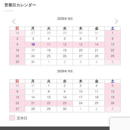
営業日カレンダー
2026年 8月
PREV
NEXT
日
月
火
水
木
金
土
26
27
28
29
30
31
1
2
3
4
5
6
7
8
9
10
11
12
13
14
15
16
17
18
19
20
21
22
23
24
25
26
27
28
29
30
31
1
2
3
4
5
2026年 9月
日
月
火
水
木
金
土
30
31
1
2
3
4
5
6
7
8
9
10
11
12
13
14
15
16
17
18
19
20
21
22
23
24
25
26
27
28
29
30
1
2
3
定休日