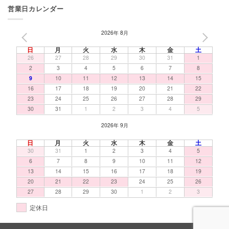
営業日カレンダー
2026年 8月
PREV
NEXT
日
月
火
水
木
金
土
26
27
28
29
30
31
1
2
3
4
5
6
7
8
9
10
11
12
13
14
15
16
17
18
19
20
21
22
23
24
25
26
27
28
29
30
31
1
2
3
4
5
2026年 9月
日
月
火
水
木
金
土
30
31
1
2
3
4
5
6
7
8
9
10
11
12
13
14
15
16
17
18
19
20
21
22
23
24
25
26
27
28
29
30
1
2
3
定休日