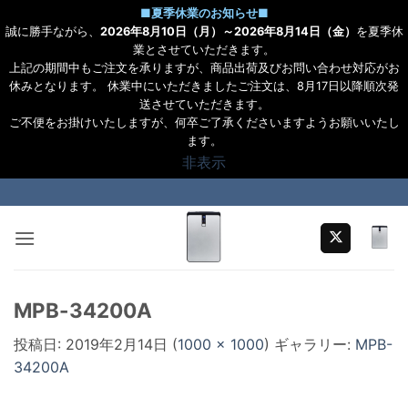
■
夏季休業のお知らせ
■
誠に勝手ながら、
2026年8月10日（月）～2026年8月14日（金）
を夏季休
業とさせていただきます。
上記の期間中もご注文を承りますが、商品出荷及びお問い合わせ対応がお
休みとなります。 休業中にいただきましたご注文は、8月17日以降順次発
送させていただきます。
ご不便をお掛けいたしますが、何卒ご了承くださいますようお願いいたし
ます。
非表示
Skip
to
content
MPB-34200A
投稿日:
2019年2月14日
(
1000 × 1000
) ギャラリー:
MPB-
34200A