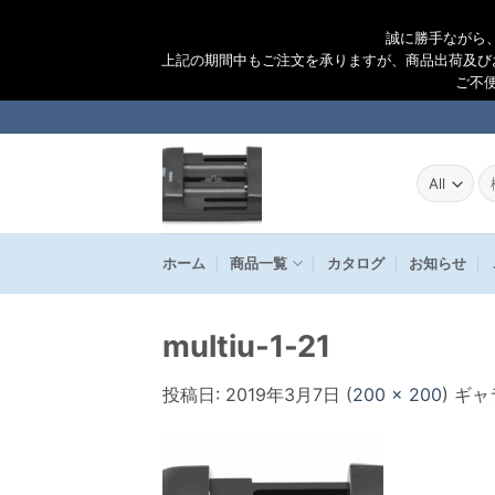
誠に勝手ながら
上記の期間中もご注文を承りますが、商品出荷及び
ご不
Skip
to
content
検
索
結
果
ホーム
商品一覧
カタログ
お知らせ
multiu-1-21
投稿日:
2019年3月7日
(
200 × 200
) ギ