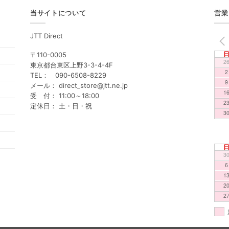
当サイトについて
営業
JTT Direct
PREV
〒110-0005
2
東京都台東区上野3-3-4-4F
2
TEL： 090-6508-8229
9
メール： direct_store@jtt.ne.jp
1
受 付： 11:00～18:00
2
定休日： 土・日・祝
3
3
6
1
2
2