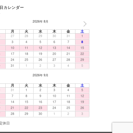
日カレンダー
2026年 8月
NEXT
日
月
火
水
木
金
土
6
27
28
29
30
31
1
3
4
5
6
7
8
10
11
12
13
14
15
6
17
18
19
20
21
22
3
24
25
26
27
28
29
0
31
1
2
3
4
5
2026年 9月
日
月
火
水
木
金
土
0
31
1
2
3
4
5
7
8
9
10
11
12
3
14
15
16
17
18
19
0
21
22
23
24
25
26
7
28
29
30
1
2
3
定休日