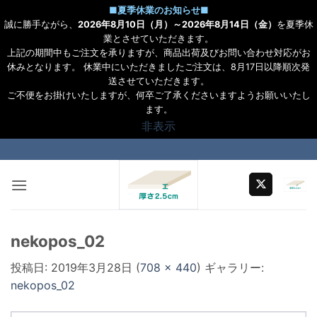
■
夏季休業のお知らせ
■
誠に勝手ながら、
2026年8月10日（月）～2026年8月14日（金）
を夏季休
業とさせていただきます。
上記の期間中もご注文を承りますが、商品出荷及びお問い合わせ対応がお
休みとなります。 休業中にいただきましたご注文は、8月17日以降順次発
送させていただきます。
ご不便をお掛けいたしますが、何卒ご了承くださいますようお願いいたし
ます。
非表示
Skip
to
content
nekopos_02
投稿日:
2019年3月28日
(
708 × 440
) ギャラリー:
nekopos_02