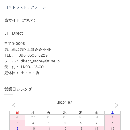
日本トラストテクノロジー
当サイトについて
JTT Direct
〒110-0005
東京都台東区上野3-3-4-4F
TEL： 090-6508-8229
メール： direct_store@jtt.ne.jp
受 付： 11:00～18:00
定休日： 土・日・祝
営業日カレンダー
2026年 8月
PREV
NEXT
日
月
火
水
木
金
土
26
27
28
29
30
31
1
2
3
4
5
6
7
8
9
10
11
12
13
14
15