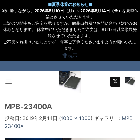
■
夏季休業のお知らせ
■
誠に勝手ながら、
2026年8月10日（月）～2026年8月14日（金）
を夏季休
業とさせていただきます。
上記の期間中もご注文を承りますが、商品出荷及びお問い合わせ対応がお
休みとなります。 休業中にいただきましたご注文は、8月17日以降順次発
送させていただきます。
ご不便をお掛けいたしますが、何卒ご了承くださいますようお願いいたし
ます。
非表示
Skip
to
content
MPB-23400A
投稿日:
2019年2月14日
(
1000 × 1000
) ギャラリー:
MPB-
23400A