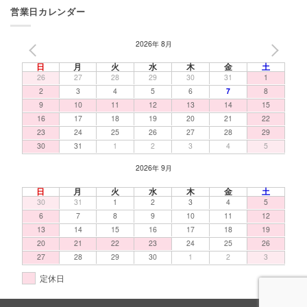
営業日カレンダー
2026年 8月
PREV
NEXT
日
月
火
水
木
金
土
26
27
28
29
30
31
1
2
3
4
5
6
7
8
9
10
11
12
13
14
15
16
17
18
19
20
21
22
23
24
25
26
27
28
29
30
31
1
2
3
4
5
2026年 9月
日
月
火
水
木
金
土
30
31
1
2
3
4
5
6
7
8
9
10
11
12
13
14
15
16
17
18
19
20
21
22
23
24
25
26
27
28
29
30
1
2
3
定休日