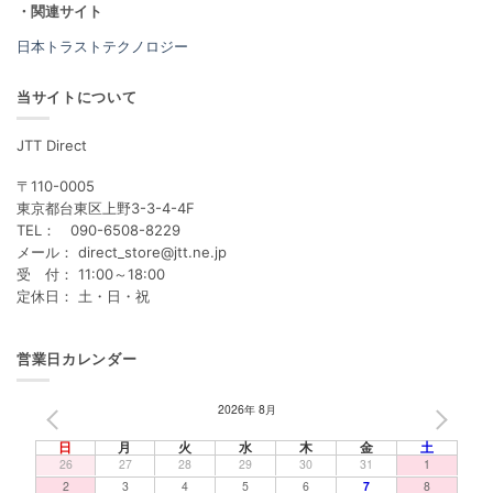
・関連サイト
日本トラストテクノロジー
当サイトについて
JTT Direct
〒110-0005
東京都台東区上野3-3-4-4F
TEL： 090-6508-8229
メール： direct_store@jtt.ne.jp
受 付： 11:00～18:00
定休日： 土・日・祝
営業日カレンダー
2026年 8月
PREV
NEXT
日
月
火
水
木
金
土
26
27
28
29
30
31
1
2
3
4
5
6
7
8