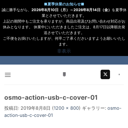
■
夏季休業のお知らせ
■
誠に勝手ながら、
2026年8月10日（月）～2026年8月14日（金）
を夏季休
業とさせていただきます。
上記の期間中もご注文を承りますが、商品出荷及びお問い合わせ対応がお
休みとなります。 休業中にいただきましたご注文は、8月17日以降順次発
送させていただきます。
ご不便をお掛けいたしますが、何卒ご了承くださいますようお願いいたし
ます。
非表示
Skip
to
content
osmo-action-usb-c-cover-01
投稿日:
2019年8月8日
(
1200 × 800
) ギャラリー:
osmo-
action-usb-c-cover-01