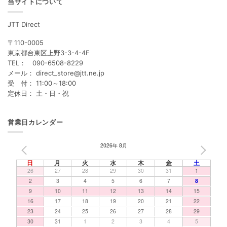
当サイトについて
JTT Direct
〒110-0005
東京都台東区上野3-3-4-4F
TEL： 090-6508-8229
メール： direct_store@jtt.ne.jp
受 付： 11:00～18:00
定休日： 土・日・祝
営業日カレンダー
2026年 8月
PREV
NEXT
日
月
火
水
木
金
土
26
27
28
29
30
31
1
2
3
4
5
6
7
8
9
10
11
12
13
14
15
16
17
18
19
20
21
22
23
24
25
26
27
28
29
30
31
1
2
3
4
5