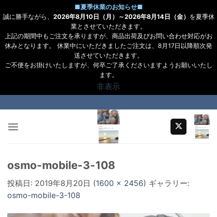
■
夏季休業のお知らせ
■
誠に勝手ながら、
2026年8月10日（月）～2026年8月14日（金）
を夏季休
業とさせていただきます。
上記の期間中もご注文を承りますが、商品出荷及びお問い合わせ対応がお
休みとなります。 休業中にいただきましたご注文は、8月17日以降順次発
送させていただきます。
ご不便をお掛けいたしますが、何卒ご了承くださいますようお願いいたし
ます。
非表示
Skip
to
content
osmo-mobile-3-108
投稿日:
2019年8月20日
(
1600 × 2456
) ギャラリー:
osmo-mobile-3-108