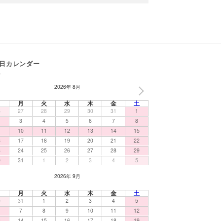
日カレンダー
2026年 8月
NEXT
日
月
火
水
木
金
土
6
27
28
29
30
31
1
3
4
5
6
7
8
10
11
12
13
14
15
6
17
18
19
20
21
22
3
24
25
26
27
28
29
0
31
1
2
3
4
5
2026年 9月
日
月
火
水
木
金
土
0
31
1
2
3
4
5
7
8
9
10
11
12
3
14
15
16
17
18
19