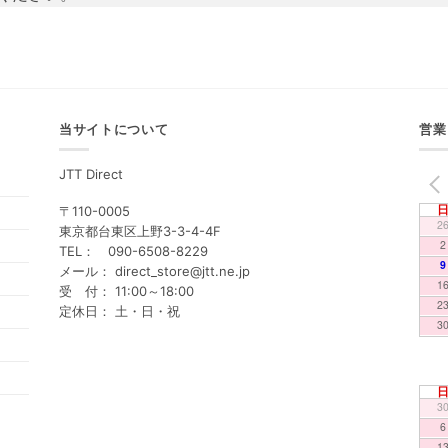
当サイトについて
営業
JTT Direct
PREV
〒110-0005
2
東京都台東区上野3-3-4-4F
2
TEL： 090-6508-8229
9
メール： direct_store@jtt.ne.jp
1
受 付： 11:00～18:00
2
定休日： 土・日・祝
3
3
6
1