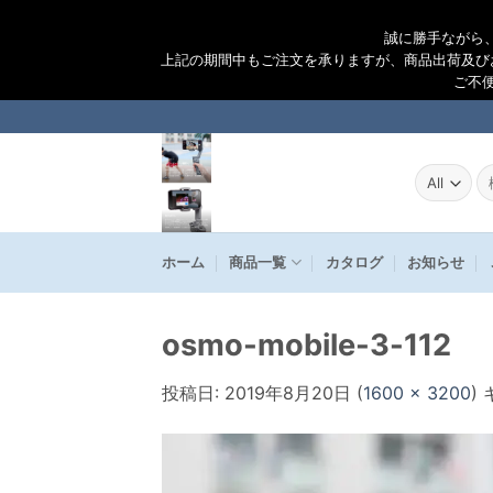
誠に勝手ながら
上記の期間中もご注文を承りますが、商品出荷及び
ご不
Skip
to
content
検
索
結
果
ホーム
商品一覧
カタログ
お知らせ
osmo-mobile-3-112
投稿日:
2019年8月20日
(
1600 × 3200
)