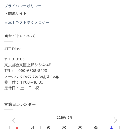
プライバシーポリシー
・関連サイト
日本トラストテクノロジー
当サイトについて
JTT Direct
〒110-0005
東京都台東区上野3-3-4-4F
TEL： 090-6508-8229
メール： direct_store@jtt.ne.jp
受 付： 11:00～18:00
定休日： 土・日・祝
営業日カレンダー
2026年 8月
PREV
NEXT
日
月
火
水
木
金
土