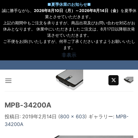
■
夏季休業のお知らせ
■
誠に勝手ながら、
2026年8月10日（月）～2026年8月14日（金）
を夏季休
業とさせていただきます。
上記の期間中もご注文を承りますが、商品出荷及びお問い合わせ対応がお
休みとなります。 休業中にいただきましたご注文は、8月17日以降順次発
送させていただきます。
ご不便をお掛けいたしますが、何卒ご了承くださいますようお願いいたし
ます。
非表示
Skip
to
content
MPB-34200A
投稿日:
2019年2月14日
(
800 × 603
) ギャラリー:
MPB-
34200A