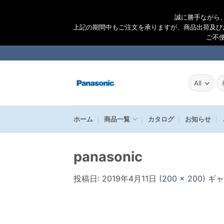
誠に勝手ながら
上記の期間中もご注文を承りますが、商品出荷及び
ご不
Skip
to
content
検
索
結
果
ホーム
商品一覧
カタログ
お知らせ
panasonic
投稿日:
2019年4月11日
(
200 × 200
) ギ