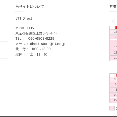
当サイトについて
営業
JTT Direct
PREV
〒110-0005
2
東京都台東区上野3-3-4-4F
2
TEL： 090-6508-8229
9
メール： direct_store@jtt.ne.jp
1
受 付： 11:00～18:00
2
定休日： 土・日・祝
3
3
6
1
2
2