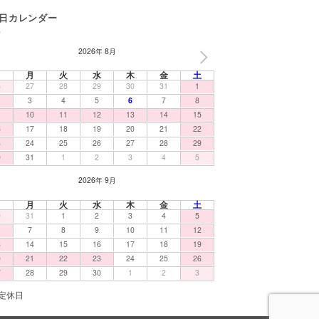
日カレンダー
2026年 8月
NEXT
日
月
火
水
木
金
土
6
27
28
29
30
31
1
3
4
5
6
7
8
10
11
12
13
14
15
6
17
18
19
20
21
22
3
24
25
26
27
28
29
0
31
1
2
3
4
5
2026年 9月
日
月
火
水
木
金
土
0
31
1
2
3
4
5
7
8
9
10
11
12
3
14
15
16
17
18
19
0
21
22
23
24
25
26
7
28
29
30
1
2
3
定休日