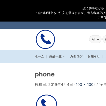
誠に勝手ながら
上記の期間中もご注文を承りますが、商品出荷及び
ご不
Skip
to
content
検
索
結
果
ホーム
商品一覧
カタログ
お知らせ
phone
投稿日:
2019年4月4日
(
100 × 100
) ギャ