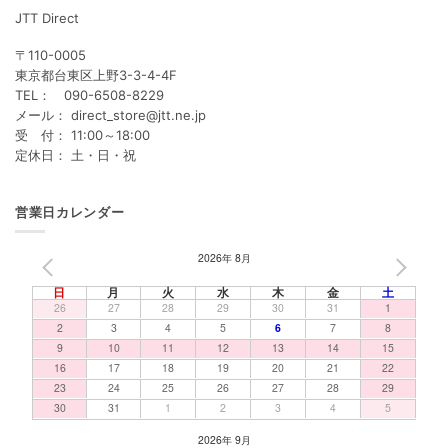
JTT Direct
〒110-0005
東京都台東区上野3-3-4-4F
TEL： 090-6508-8229
メール： direct_store@jtt.ne.jp
受 付： 11:00～18:00
定休日： 土・日・祝
営業日カレンダー
2026年 8月
PREV
NEXT
日
月
火
水
木
金
土
26
27
28
29
30
31
1
2
3
4
5
6
7
8
9
10
11
12
13
14
15
16
17
18
19
20
21
22
23
24
25
26
27
28
29
30
31
1
2
3
4
5
2026年 9月