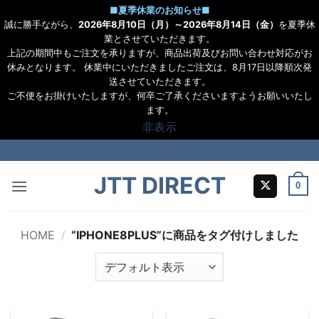
■
夏季休業のお知らせ
■
誠に勝手ながら、
2026年8月10日（月）～2026年8月14日（金）
を夏季休
業とさせていただきます。
上記の期間中もご注文を承りますが、商品出荷及びお問い合わせ対応がお
休みとなります。 休業中にいただきましたご注文は、8月17日以降順次発
送させていただきます。
ご不便をお掛けいたしますが、何卒ご了承くださいますようお願いいたし
ます。
非表示
Skip
to
JTT DIRECT
content
0
HOME
/
“IPHONE8PLUS”に商品をタグ付けしました