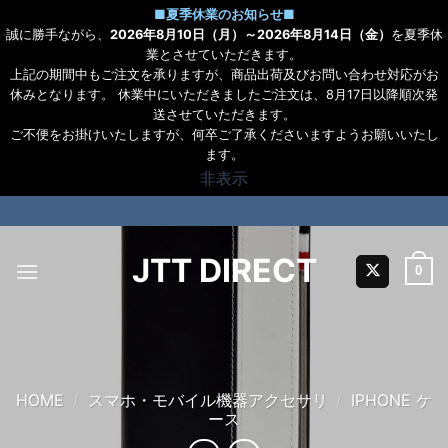
■
夏季休業のお知らせ
■
誠に勝手ながら、
2026年8月10日（月）～2026年8月14日（金）
を夏季休
業とさせていただきます。
上記の期間中もご注文を承りますが、商品出荷及びお問い合わせ対応がお
休みとなります。 休業中にいただきましたご注文は、8月17日以降順次発
送させていただきます。
ご不便をお掛けいたしますが、何卒ご了承くださいますようお願いいたし
ます。
非表示
Skip
to
content
JTT DIRECT
0
HOME
/
スマホ・モバイル機器アクセサリ
/
IPHONE ケ
ース