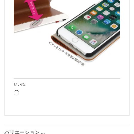
いいね:
読
み
込
み
中…
バリエーション …