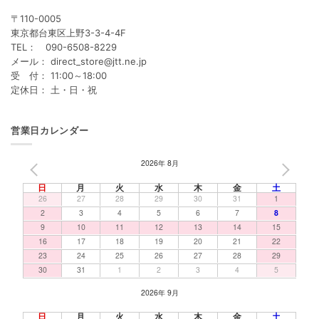
〒110-0005
東京都台東区上野3-3-4-4F
TEL： 090-6508-8229
メール： direct_store@jtt.ne.jp
受 付： 11:00～18:00
定休日： 土・日・祝
営業日カレンダー
2026年 8月
PREV
NEXT
日
月
火
水
木
金
土
26
27
28
29
30
31
1
2
3
4
5
6
7
8
9
10
11
12
13
14
15
16
17
18
19
20
21
22
23
24
25
26
27
28
29
30
31
1
2
3
4
5
2026年 9月
日
月
火
水
木
金
土