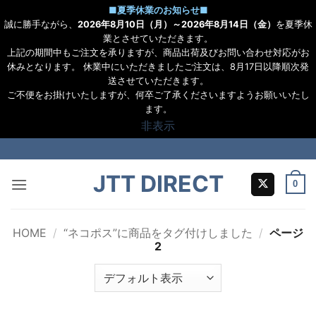
■
夏季休業のお知らせ
■
誠に勝手ながら、
2026年8月10日（月）～2026年8月14日（金）
を夏季休
業とさせていただきます。
上記の期間中もご注文を承りますが、商品出荷及びお問い合わせ対応がお
休みとなります。 休業中にいただきましたご注文は、8月17日以降順次発
送させていただきます。
ご不便をお掛けいたしますが、何卒ご了承くださいますようお願いいたし
ます。
非表示
Skip
to
JTT DIRECT
content
0
HOME
/
“ネコポス”に商品をタグ付けしました
/
ページ
2