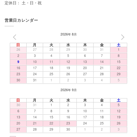
定休日： 土・日・祝
営業日カレンダー
2026年 8月
PREV
NEXT
日
月
火
水
木
金
土
26
27
28
29
30
31
1
2
3
4
5
6
7
8
9
10
11
12
13
14
15
16
17
18
19
20
21
22
23
24
25
26
27
28
29
30
31
1
2
3
4
5
2026年 9月
日
月
火
水
木
金
土
30
31
1
2
3
4
5
6
7
8
9
10
11
12
13
14
15
16
17
18
19
20
21
22
23
24
25
26
27
28
29
30
1
2
3