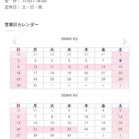
受 付： 11:00～18:00
定休日： 土・日・祝
営業日カレンダー
2026年 8月
PREV
NEXT
日
月
火
水
木
金
土
26
27
28
29
30
31
1
2
3
4
5
6
7
8
9
10
11
12
13
14
15
16
17
18
19
20
21
22
23
24
25
26
27
28
29
30
31
1
2
3
4
5
2026年 9月
日
月
火
水
木
金
土
30
31
1
2
3
4
5
6
7
8
9
10
11
12
13
14
15
16
17
18
19
20
21
22
23
24
25
26
27
28
29
30
1
2
3