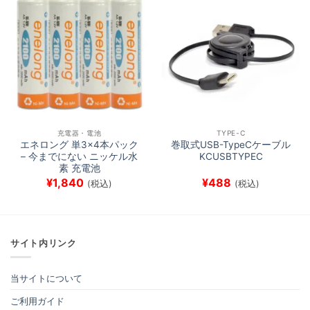
充電器・電池
TYPE-C
エネロング 単3×4本パック
巻取式USB-TypeCケーブル
– 今までにない ニッケル水
KCUSBTYPEC
素 充電池
¥
1,840
¥
488
(税込)
(税込)
サイト内リンク
当サイトについて
ご利用ガイド