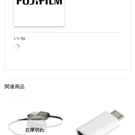
いいね:
読
み
込
み
中…
関連商品
在庫切れ