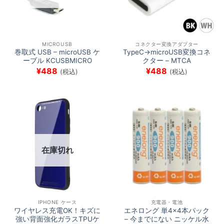
MICROUSB
コネクター変換アダプター
巻取式 USB – microUSB ケ
TypeC→microUSB変換コネ
ーブル KCUSBMICRO
クター – MTCA
¥
488
¥
488
(税込)
(税込)
在庫切れ
IPHONE ケース
充電器・電池
ワイヤレス充電OK！キズに
エネロング 単4×4本パック
強い背面強化ガラスTPUケ
– 今までにない ニッケル水