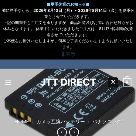
■
夏季休業のお知らせ
■
誠に勝手ながら、
2026年8月10日（月）～2026年8月14日（金）
を夏季休
業とさせていただきます。
上記の期間中もご注文を承りますが、商品出荷及びお問い合わせ対応がお
休みとなります。 休業中にいただきましたご注文は、8月17日以降順次発
送させていただきます。
ご不便をお掛けいたしますが、何卒ご了承くださいますようお願いいたし
ます。
非表示
Skip
to
content
JTT DIRECT
0
HOME
/
カメラ互換バッテリー
/
パナソニック