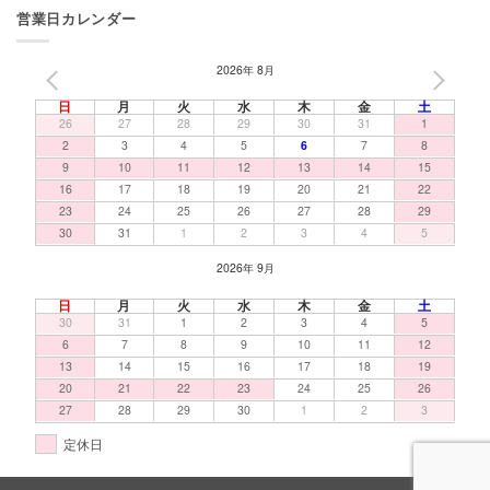
営業日カレンダー
2026年 8月
PREV
NEXT
日
月
火
水
木
金
土
26
27
28
29
30
31
1
2
3
4
5
6
7
8
9
10
11
12
13
14
15
16
17
18
19
20
21
22
23
24
25
26
27
28
29
30
31
1
2
3
4
5
2026年 9月
日
月
火
水
木
金
土
30
31
1
2
3
4
5
6
7
8
9
10
11
12
13
14
15
16
17
18
19
20
21
22
23
24
25
26
27
28
29
30
1
2
3
定休日