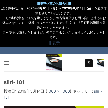
■
夏季休業のお知らせ
■
誠に勝手ながら、
2026年8月10日（月）～2026年8月14日（金）
を夏季休
業とさせていただきます。
上記の期間中もご注文を承りますが、商品出荷及びお問い合わせ対応がお
休みとなります。 休業中にいただきましたご注文は、8月17日以降順次発
送させていただきます。
ご不便をお掛けいたしますが、何卒ご了承くださいますようお願いいたし
ます。
非表示
Skip
to
content
sliri-101
投稿日:
2019年3月14日
(
1000 × 1000
) ギャラリー:
sliri-
101