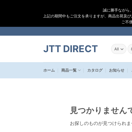
誠に勝手ながら
上記の期間中もご注文を承りますが、商品出荷及び
ご不
Skip
to
content
JTT DIRECT
検
索
結
果
ホーム
商品一覧
カタログ
お知らせ
見つかりません
お探しのものが見つけられま