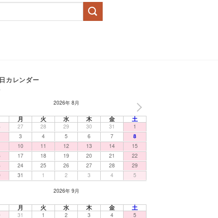
日カレンダー
2026年 8月
NEXT
日
月
火
水
木
金
土
6
27
28
29
30
31
1
3
4
5
6
7
8
10
11
12
13
14
15
6
17
18
19
20
21
22
3
24
25
26
27
28
29
0
31
1
2
3
4
5
2026年 9月
日
月
火
水
木
金
土
0
31
1
2
3
4
5