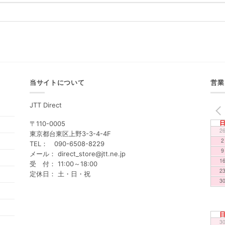
当サイトについて
営業
JTT Direct
PREV
〒110-0005
2
東京都台東区上野3-3-4-4F
2
TEL： 090-6508-8229
9
メール： direct_store@jtt.ne.jp
1
受 付： 11:00～18:00
2
定休日： 土・日・祝
3
3