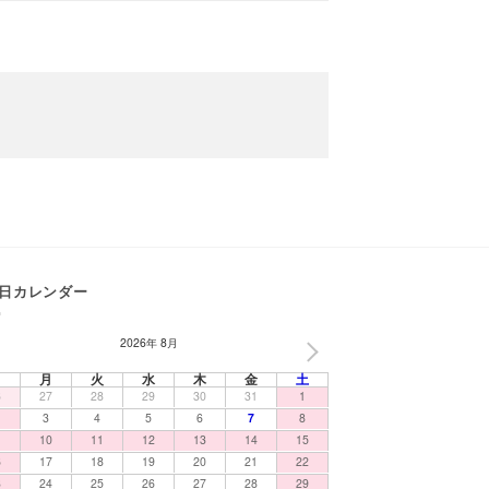
日カレンダー
2026年 8月
NEXT
日
月
火
水
木
金
土
6
27
28
29
30
31
1
3
4
5
6
7
8
10
11
12
13
14
15
6
17
18
19
20
21
22
3
24
25
26
27
28
29