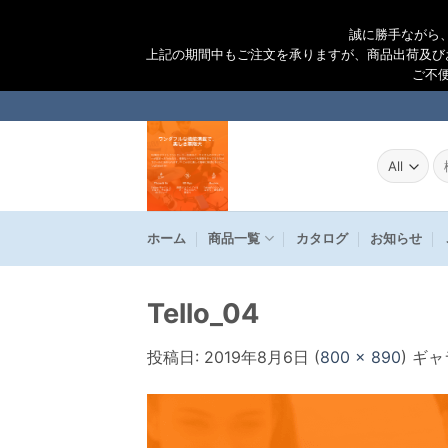
誠に勝手ながら
上記の期間中もご注文を承りますが、商品出荷及び
ご不
Skip
to
content
検
索
結
果
ホーム
商品一覧
カタログ
お知らせ
Tello_04
投稿日:
2019年8月6日
(
800 × 890
) ギ