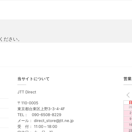
ください。
当サイトについて
営業
JTT Direct
PREV
〒110-0005
2
東京都台東区上野3-3-4-4F
2
TEL： 090-6508-8229
9
メール： direct_store@jtt.ne.jp
1
受 付： 11:00～18:00
2