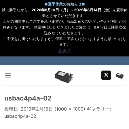
■
夏季休業のお知らせ
■
誠に勝手ながら、
2026年8月10日（月）～2026年8月14日（金）
を夏季休
業とさせていただきます。
上記の期間中もご注文を承りますが、商品出荷及びお問い合わせ対応がお
休みとなります。 休業中にいただきましたご注文は、8月17日以降順次発
送させていただきます。
ご不便をお掛けいたしますが、何卒ご了承くださいますようお願いいたし
ます。
非表示
Skip
to
content
usbac4p4a-02
投稿日:
2019年2月15日
(
1000 × 1000
) ギャラリー:
usbac4p4a-02