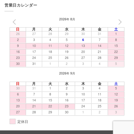
営業日カレンダー
2026年 8月
PREV
NEXT
日
月
火
水
木
金
土
26
27
28
29
30
31
1
2
3
4
5
6
7
8
9
10
11
12
13
14
15
16
17
18
19
20
21
22
23
24
25
26
27
28
29
30
31
1
2
3
4
5
2026年 9月
日
月
火
水
木
金
土
30
31
1
2
3
4
5
6
7
8
9
10
11
12
13
14
15
16
17
18
19
20
21
22
23
24
25
26
27
28
29
30
1
2
3
定休日