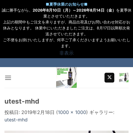
■
夏季休業のお知らせ
■
誠に勝手ながら、
2026年8月10日（月）～2026年8月14日（金）
を夏季休
業とさせていただきます。
上記の期間中もご注文を承りますが、商品出荷及びお問い合わせ対応がお
休みとなります。 休業中にいただきましたご注文は、8月17日以降順次発
送させていただきます。
ご不便をお掛けいたしますが、何卒ご了承くださいますようお願いいたし
ます。
非表示
Skip
to
content
utest-mhd
投稿日:
2019年2月18日
(
1000 × 1000
) ギャラリー:
utest-mhd