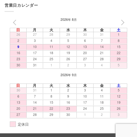
営業日カレンダー
2026年 8月
PREV
NEXT
日
月
火
水
木
金
土
26
27
28
29
30
31
1
2
3
4
5
6
7
8
9
10
11
12
13
14
15
16
17
18
19
20
21
22
23
24
25
26
27
28
29
30
31
1
2
3
4
5
2026年 9月
日
月
火
水
木
金
土
30
31
1
2
3
4
5
6
7
8
9
10
11
12
13
14
15
16
17
18
19
20
21
22
23
24
25
26
27
28
29
30
1
2
3
定休日