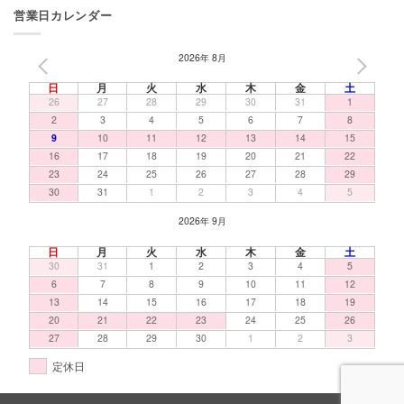
営業日カレンダー
2026年 8月
PREV
NEXT
日
月
火
水
木
金
土
26
27
28
29
30
31
1
2
3
4
5
6
7
8
9
10
11
12
13
14
15
16
17
18
19
20
21
22
23
24
25
26
27
28
29
30
31
1
2
3
4
5
2026年 9月
日
月
火
水
木
金
土
30
31
1
2
3
4
5
6
7
8
9
10
11
12
13
14
15
16
17
18
19
20
21
22
23
24
25
26
27
28
29
30
1
2
3
定休日