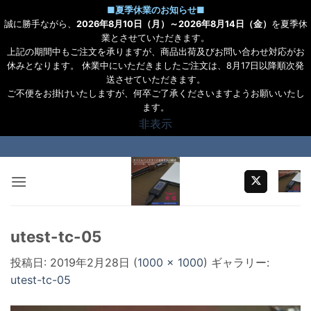
■
夏季休業のお知らせ
■
誠に勝手ながら、
2026年8月10日（月）～2026年8月14日（金）
を夏季休
業とさせていただきます。
上記の期間中もご注文を承りますが、商品出荷及びお問い合わせ対応がお
休みとなります。 休業中にいただきましたご注文は、8月17日以降順次発
送させていただきます。
ご不便をお掛けいたしますが、何卒ご了承くださいますようお願いいたし
ます。
非表示
Skip
to
content
utest-tc-05
投稿日:
2019年2月28日
(
1000 × 1000
) ギャラリー:
utest-tc-05