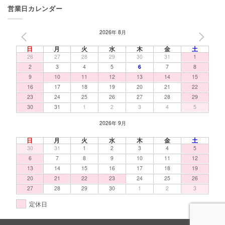
営業日カレンダー
2026年 8月
PREV
NEXT
日
月
火
水
木
金
土
26
27
28
29
30
31
1
2
3
4
5
6
7
8
9
10
11
12
13
14
15
16
17
18
19
20
21
22
23
24
25
26
27
28
29
30
31
1
2
3
4
5
2026年 9月
日
月
火
水
木
金
土
30
31
1
2
3
4
5
6
7
8
9
10
11
12
13
14
15
16
17
18
19
20
21
22
23
24
25
26
27
28
29
30
1
2
3
定休日