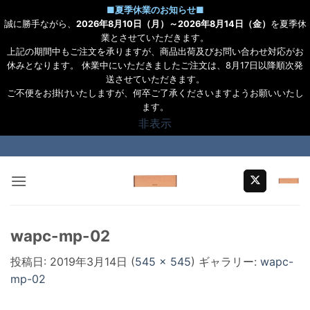
■
夏季休業のお知らせ
■
誠に勝手ながら、
2026年8月10日（月）～2026年8月14日（金）
を夏季休
業とさせていただきます。
上記の期間中もご注文を承りますが、商品出荷及びお問い合わせ対応がお
休みとなります。 休業中にいただきましたご注文は、8月17日以降順次発
送させていただきます。
ご不便をお掛けいたしますが、何卒ご了承くださいますようお願いいたし
ます。
非表示
Skip
to
content
wapc-mp-02
投稿日:
2019年3月14日
(
545 × 545
) ギャラリー:
wapc-
mp-02