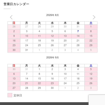
営業日カレンダー
2026年 8月
PREV
NEXT
日
月
火
水
木
金
土
26
27
28
29
30
31
1
2
3
4
5
6
7
8
9
10
11
12
13
14
15
16
17
18
19
20
21
22
23
24
25
26
27
28
29
30
31
1
2
3
4
5
2026年 9月
日
月
火
水
木
金
土
30
31
1
2
3
4
5
6
7
8
9
10
11
12
13
14
15
16
17
18
19
20
21
22
23
24
25
26
27
28
29
30
1
2
3
定休日