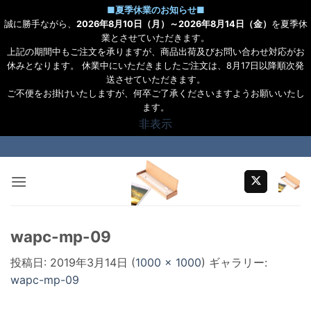
■
夏季休業のお知らせ
■
誠に勝手ながら、
2026年8月10日（月）～2026年8月14日（金）
を夏季休
業とさせていただきます。
上記の期間中もご注文を承りますが、商品出荷及びお問い合わせ対応がお
休みとなります。 休業中にいただきましたご注文は、8月17日以降順次発
送させていただきます。
ご不便をお掛けいたしますが、何卒ご了承くださいますようお願いいたし
ます。
非表示
Skip
to
content
wapc-mp-09
投稿日:
2019年3月14日
(
1000 × 1000
) ギャラリー:
wapc-mp-09