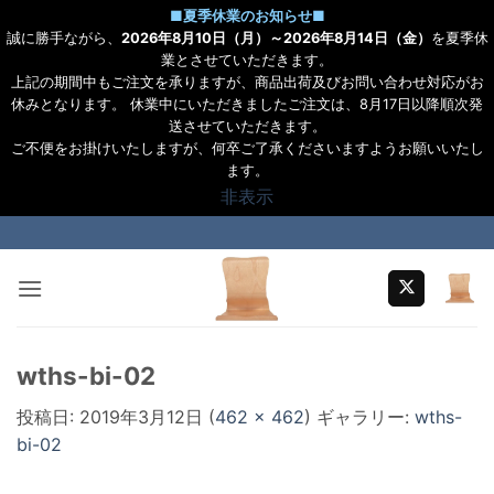
■
夏季休業のお知らせ
■
誠に勝手ながら、
2026年8月10日（月）～2026年8月14日（金）
を夏季休
業とさせていただきます。
上記の期間中もご注文を承りますが、商品出荷及びお問い合わせ対応がお
休みとなります。 休業中にいただきましたご注文は、8月17日以降順次発
送させていただきます。
ご不便をお掛けいたしますが、何卒ご了承くださいますようお願いいたし
ます。
非表示
Skip
to
content
wths-bi-02
投稿日:
2019年3月12日
(
462 × 462
) ギャラリー:
wths-
bi-02