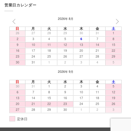
営業日カレンダー
2026年 8月
PREV
NEXT
日
月
火
水
木
金
土
26
27
28
29
30
31
1
2
3
4
5
6
7
8
9
10
11
12
13
14
15
16
17
18
19
20
21
22
23
24
25
26
27
28
29
30
31
1
2
3
4
5
2026年 9月
日
月
火
水
木
金
土
30
31
1
2
3
4
5
6
7
8
9
10
11
12
13
14
15
16
17
18
19
20
21
22
23
24
25
26
27
28
29
30
1
2
3
定休日