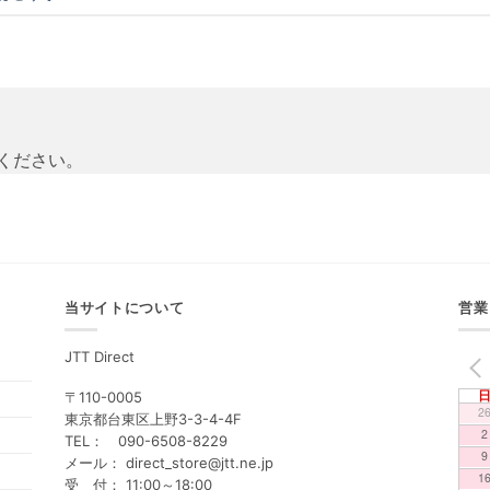
ください。
当サイトについて
営業
JTT Direct
PREV
〒110-0005
2
東京都台東区上野3-3-4-4F
2
TEL： 090-6508-8229
9
メール： direct_store@jtt.ne.jp
1
受 付： 11:00～18:00