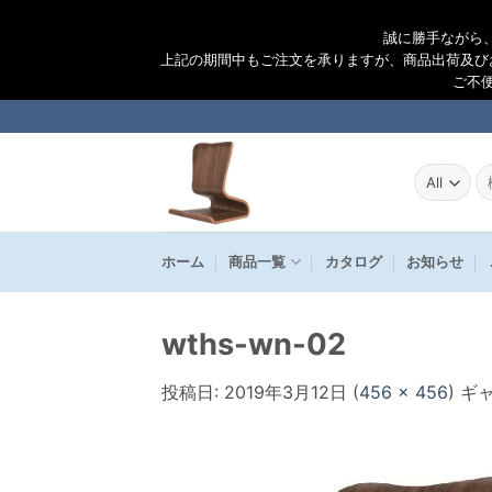
誠に勝手ながら
上記の期間中もご注文を承りますが、商品出荷及び
ご不
Skip
to
content
検
索
結
果
ホーム
商品一覧
カタログ
お知らせ
wths-wn-02
投稿日:
2019年3月12日
(
456 × 456
) ギ