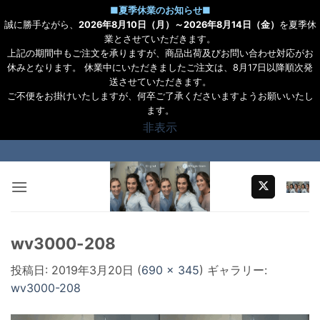
■
夏季休業のお知らせ
■
誠に勝手ながら、
2026年8月10日（月）～2026年8月14日（金）
を夏季休
業とさせていただきます。
上記の期間中もご注文を承りますが、商品出荷及びお問い合わせ対応がお
休みとなります。 休業中にいただきましたご注文は、8月17日以降順次発
送させていただきます。
ご不便をお掛けいたしますが、何卒ご了承くださいますようお願いいたし
ます。
非表示
Skip
to
content
wv3000-208
投稿日:
2019年3月20日
(
690 × 345
) ギャラリー:
wv3000-208