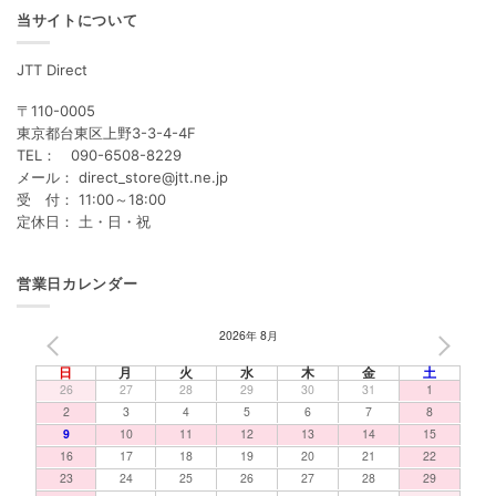
当サイトについて
JTT Direct
〒110-0005
東京都台東区上野3-3-4-4F
TEL： 090-6508-8229
メール： direct_store@jtt.ne.jp
受 付： 11:00～18:00
定休日： 土・日・祝
営業日カレンダー
2026年 8月
PREV
NEXT
日
月
火
水
木
金
土
26
27
28
29
30
31
1
2
3
4
5
6
7
8
9
10
11
12
13
14
15
16
17
18
19
20
21
22
23
24
25
26
27
28
29