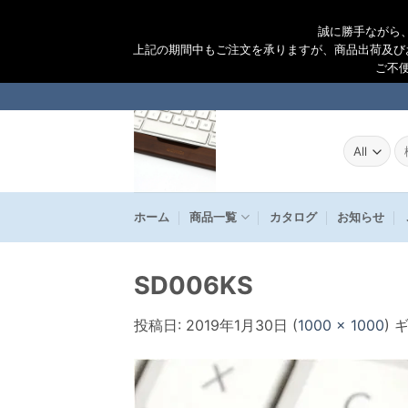
誠に勝手ながら
上記の期間中もご注文を承りますが、商品出荷及び
ご不
Skip
to
content
検
索
結
果
ホーム
商品一覧
カタログ
お知らせ
SD006KS
投稿日:
2019年1月30日
(
1000 × 1000
) 