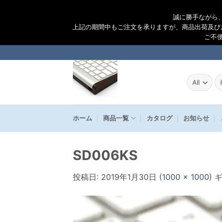
誠に勝手ながら
上記の期間中もご注文を承りますが、商品出荷及び
ご不
Skip
to
content
検
索
結
果
ホーム
商品一覧
カタログ
お知らせ
SD006KS
投稿日:
2019年1月30日
(
1000 × 1000
) 