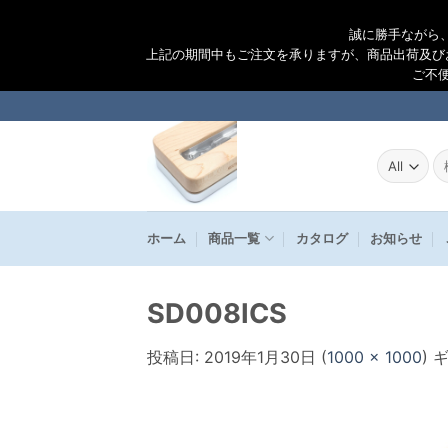
誠に勝手ながら
上記の期間中もご注文を承りますが、商品出荷及び
ご不
Skip
to
content
検
索
結
果
ホーム
商品一覧
カタログ
お知らせ
SD008ICS
投稿日:
2019年1月30日
(
1000 × 1000
) 