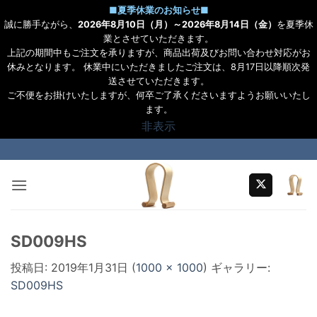
■
夏季休業のお知らせ
■
誠に勝手ながら、
2026年8月10日（月）～2026年8月14日（金）
を夏季休
業とさせていただきます。
上記の期間中もご注文を承りますが、商品出荷及びお問い合わせ対応がお
休みとなります。 休業中にいただきましたご注文は、8月17日以降順次発
送させていただきます。
ご不便をお掛けいたしますが、何卒ご了承くださいますようお願いいたし
ます。
非表示
Skip
to
content
SD009HS
投稿日:
2019年1月31日
(
1000 × 1000
) ギャラリー:
SD009HS