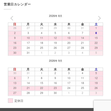
営業日カレンダー
2026年 8月
PREV
NEXT
日
月
火
水
木
金
土
26
27
28
29
30
31
1
2
3
4
5
6
7
8
9
10
11
12
13
14
15
16
17
18
19
20
21
22
23
24
25
26
27
28
29
30
31
1
2
3
4
5
2026年 9月
日
月
火
水
木
金
土
30
31
1
2
3
4
5
6
7
8
9
10
11
12
13
14
15
16
17
18
19
20
21
22
23
24
25
26
27
28
29
30
1
2
3
定休日