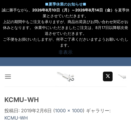
■
夏季休業のお知らせ
■
誠に勝手ながら、
2026年8月10日（月）～2026年8月14日（金）
を夏季休
業とさせていただきます。
上記の期間中もご注文を承りますが、商品出荷及びお問い合わせ対応がお
休みとなります。 休業中にいただきましたご注文は、8月17日以降順次発
送させていただきます。
ご不便をお掛けいたしますが、何卒ご了承くださいますようお願いいたし
ます。
非表示
Skip
to
content
KCMU-WH
投稿日:
2019年2月6日
(
1000 × 1000
) ギャラリー:
KCMU-WH