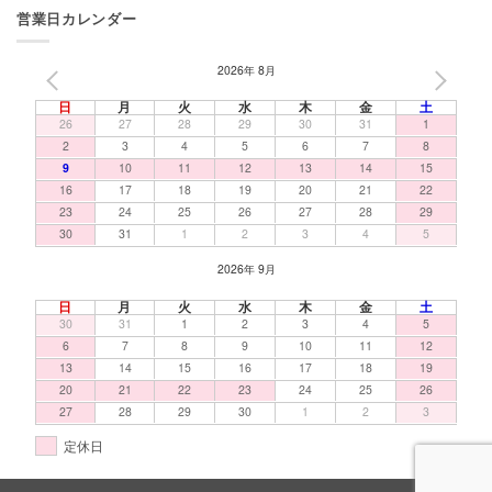
営業日カレンダー
2026年 8月
PREV
NEXT
日
月
火
水
木
金
土
26
27
28
29
30
31
1
2
3
4
5
6
7
8
9
10
11
12
13
14
15
16
17
18
19
20
21
22
23
24
25
26
27
28
29
30
31
1
2
3
4
5
2026年 9月
日
月
火
水
木
金
土
30
31
1
2
3
4
5
6
7
8
9
10
11
12
13
14
15
16
17
18
19
20
21
22
23
24
25
26
27
28
29
30
1
2
3
定休日