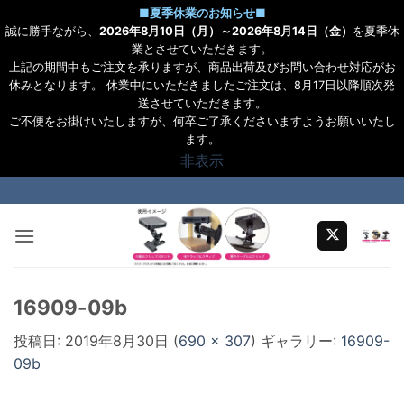
■
夏季休業のお知らせ
■
誠に勝手ながら、
2026年8月10日（月）～2026年8月14日（金）
を夏季休
業とさせていただきます。
上記の期間中もご注文を承りますが、商品出荷及びお問い合わせ対応がお
休みとなります。 休業中にいただきましたご注文は、8月17日以降順次発
送させていただきます。
ご不便をお掛けいたしますが、何卒ご了承くださいますようお願いいたし
ます。
非表示
Skip
to
content
16909-09b
投稿日:
2019年8月30日
(
690 × 307
) ギャラリー:
16909-
09b