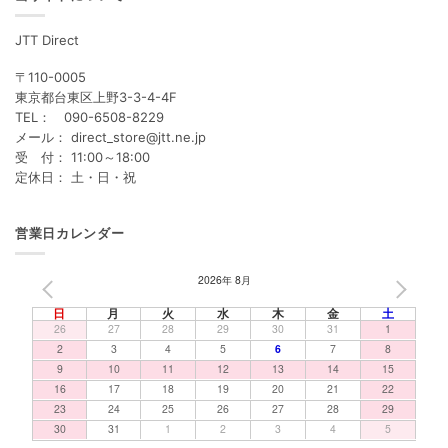
JTT Direct
〒110-0005
東京都台東区上野3-3-4-4F
TEL： 090-6508-8229
メール： direct_store@jtt.ne.jp
受 付： 11:00～18:00
定休日： 土・日・祝
営業日カレンダー
2026年 8月
PREV
NEXT
日
月
火
水
木
金
土
26
27
28
29
30
31
1
2
3
4
5
6
7
8
9
10
11
12
13
14
15
16
17
18
19
20
21
22
23
24
25
26
27
28
29
30
31
1
2
3
4
5