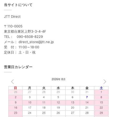
当サイトについて
JTT Direct
〒110-0005
東京都台東区上野3-3-4-4F
TEL： 090-6508-8229
メール： direct_store@jtt.ne.jp
受 付： 11:00～18:00
定休日： 土・日・祝
営業日カレンダー
2026年 8月
PREV
NEXT
日
月
火
水
木
金
土
26
27
28
29
30
31
1
2
3
4
5
6
7
8
9
10
11
12
13
14
15
16
17
18
19
20
21
22
23
24
25
26
27
28
29