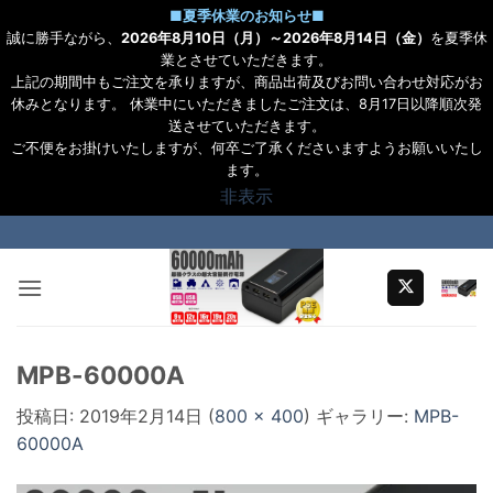
■
夏季休業のお知らせ
■
誠に勝手ながら、
2026年8月10日（月）～2026年8月14日（金）
を夏季休
業とさせていただきます。
上記の期間中もご注文を承りますが、商品出荷及びお問い合わせ対応がお
休みとなります。 休業中にいただきましたご注文は、8月17日以降順次発
送させていただきます。
ご不便をお掛けいたしますが、何卒ご了承くださいますようお願いいたし
ます。
非表示
Skip
to
content
MPB-60000A
投稿日:
2019年2月14日
(
800 × 400
) ギャラリー:
MPB-
60000A