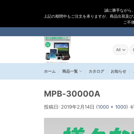
誠に勝手ながら
上記の期間中もご注文を承りますが、商品出荷及び
ご不
Skip
to
content
検
索
結
果
ホーム
商品一覧
カタログ
お知らせ
MPB-30000A
投稿日:
2019年2月14日
(
1000 × 1000
) 