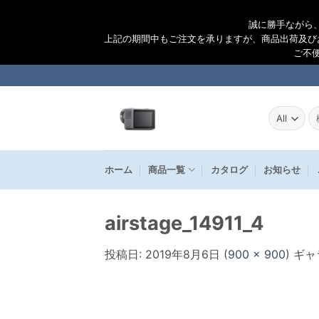
誠に勝手ながら
上記の期間中もご注文を承りますが、商品出荷及び
ご不
Skip
to
content
検
索
結
果
ホーム
商品一覧
カタログ
お知らせ
airstage_14911_4
投稿日:
2019年8月6日
(
900 × 900
) ギ